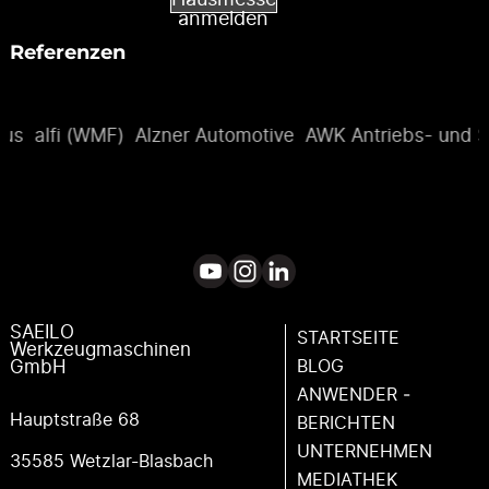
anmelden
Referenzen
bus
alfi (WMF)
Alzner Automotive
AWK Antriebs- und S
SAEILO
STARTSEITE
Werkzeugmaschinen
BLOG
GmbH
ANWENDER ­
Hauptstraße 68
BERICHTEN
UNTERNEHMEN
35585 Wetzlar-Blasbach
MEDIATHEK