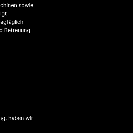
chinen sowie
lgt
tagtäglich
nd Betreuung
ng, haben wir
.