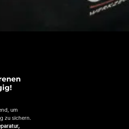
renen
gig
!
end, um
g zu sichern.
paratur,