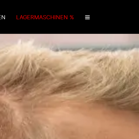
≡
EN
LAGERMASCHINEN %