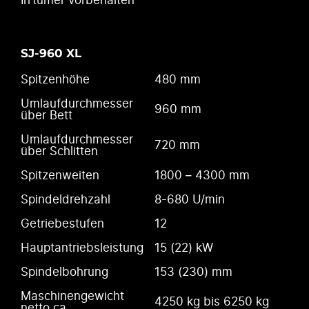
Irrtümer vorbehalten
SJ-960 XL
Spitzenhöhe
480 mm
Umlaufdurchmesser
960 mm
über Bett
Umlaufdurchmesser
720 mm
über Schlitten
Spitzenweiten
1800 – 4300 mm
Spindeldrehzahl
8-680 U/min
Getriebestufen
12
Hauptantriebsleistung
15 (22) kW
Spindelbohrung
153 (230) mm
Maschinengewicht
4250 kg bis 6250 kg
netto ca.